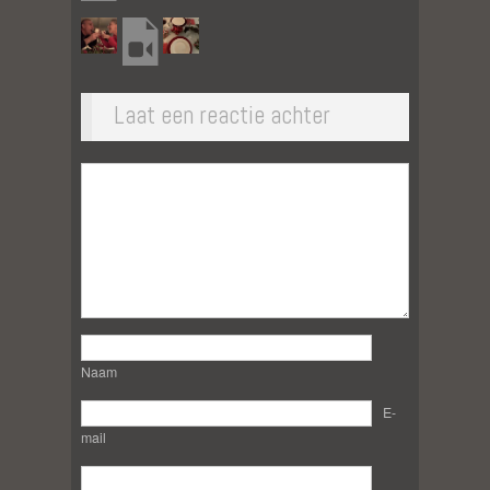
Laat een reactie achter
Naam
E-
mail