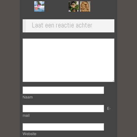
Laat een reactie achter
Naam
E-
mail
Website