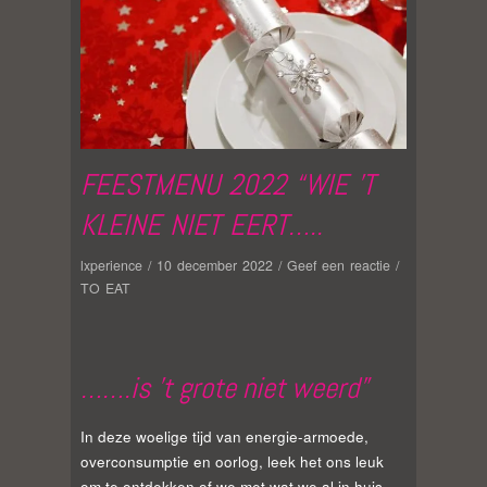
FEESTMENU 2022 “WIE ’T
KLEINE NIET EERT…..
lxperience
/
10 december 2022
/
Geef een reactie
/
TO EAT
…….is ’t grote niet weerd”
In deze woelige tijd van energie-armoede,
overconsumptie en oorlog, leek het ons leuk
om te ontdekken of we met wat we al in huis