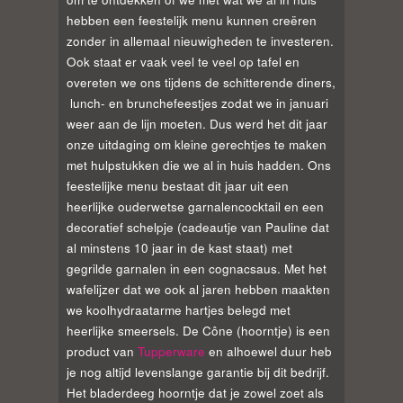
hebben een feestelijk menu kunnen creëren
zonder in allemaal nieuwigheden te investeren.
Ook staat er vaak veel te veel op tafel en
overeten we ons tijdens de schitterende diners,
lunch- en brunchefeestjes zodat we in januari
weer aan de lijn moeten. Dus werd het dit jaar
onze uitdaging om kleine gerechtjes te maken
met hulpstukken die we al in huis hadden. Ons
feestelijke menu bestaat dit jaar uit een
heerlijke ouderwetse garnalencocktail en een
decoratief schelpje (cadeautje van Pauline dat
al minstens 10 jaar in de kast staat) met
gegrilde garnalen in een cognacsaus. Met het
wafelijzer dat we ook al jaren hebben maakten
we koolhydraatarme hartjes belegd met
heerlijke smeersels. De Cône (hoorntje) is een
product van
Tupperware
en alhoewel duur heb
je nog altijd levenslange garantie bij dit bedrijf.
Het bladerdeeg hoorntje dat je zowel zoet als