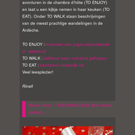
avonturen in de chambre d’hôte (TO ENJOY)
en laat u een kijkje nemen in haar keuken (TO
EAT). Onder TO WALK staan beschrijvingen
van de meest prachtige wandelingen in de
Ardèche.
TO ENJOY :
reserveer een yoga-vakantieweek
of -weekend
TO WALK :
liefdevol weer overeind geholpen
TO EAT :
kerstmenu feestelijk vis
Veel leesplezier!
Rinell
Blader:
Home
/
FEESTMENU 2022 “Wie ’t kleine
niet eert…..