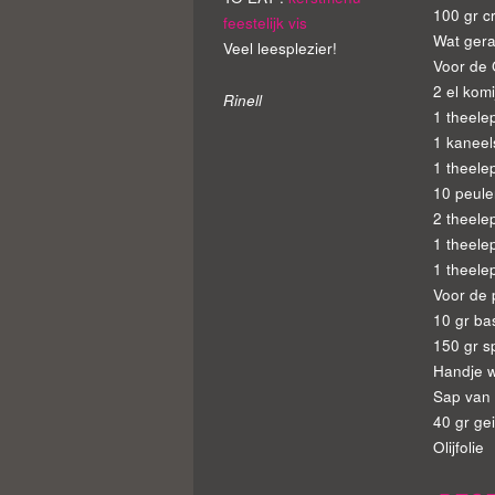
100 gr c
feestelijk vis
Wat gera
Veel leesplezier!
Voor de
2 el kom
Rinell
1 theele
1 kaneel
1 theele
10 peul
2 theele
1 theele
1 theele
Voor de 
10 gr ba
150 gr s
Handje 
Sap van 
40 gr ge
Olijfolie