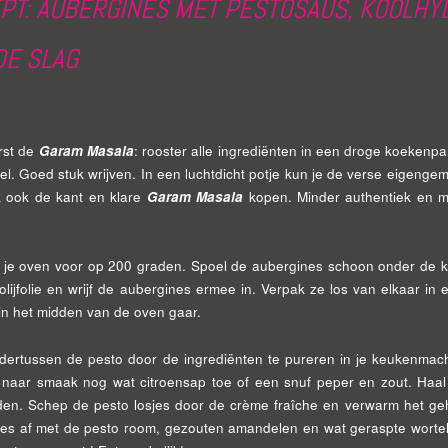
PT: AUBERGINES MET PESTOSAUS, KOOLH
DE SLAG
rst de
Garam Masala
: rooster alle ingrediënten in een droge koekenp
jzel. Goed stuk wrijven. In een luchtdicht potje kun je de verse eige
jk ook de kant en klare
Garam Masala
kopen. Minder authentiek en m
je oven voor op 200 graden. Spoel de aubergines schoon onder de 
olijfolie en wrijf de aubergines ermee in. Verpak ze los van elkaar in 
in het midden van de oven gaar.
ertussen de pesto door de ingrediënten te pureren in je keukenmach
naar smaak nog wat citroensap toe of een snuf peper en zout. Haal d
en. Schep de pesto losjes door de crème fraîche en verwarm het ge
es af met de pesto room, gezouten amandelen en wat geraspte wortel.