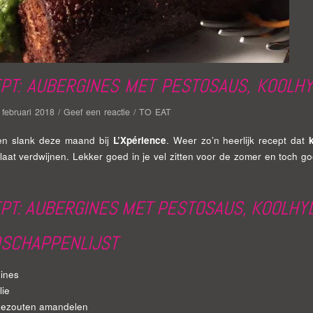
PT: AUBERGINES MET PESTOSAUS, KOOLH
 februari 2018
/
Geef een reactie
/
TO EAT
ven slank deze maand bij
L’Xpérience
. Weer zo’n heerlijk recept dat
s laat verdwijnen. Lekker goed in je vel zitten voor de zomer en toch g
PT: AUBERGINES MET PESTOSAUS, KOOLH
SCHAPPENLIJST
ines
lie
gezouten amandelen