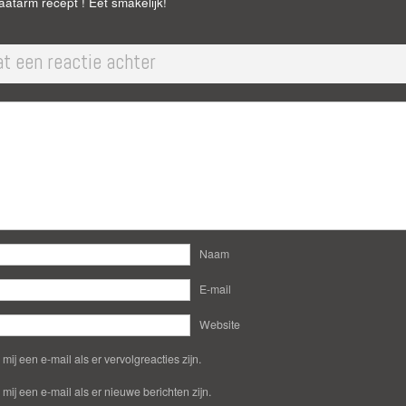
aatarm recept ! Eet smakelijk!
at een reactie achter
Naam
E-mail
Website
 mij een e-mail als er vervolgreacties zijn.
 mij een e-mail als er nieuwe berichten zijn.