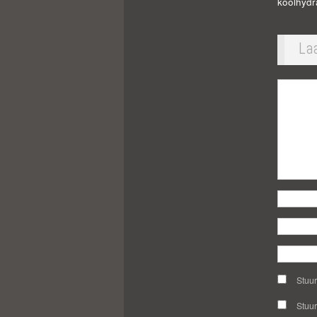
koolhydr
La
Stuur
Stuur