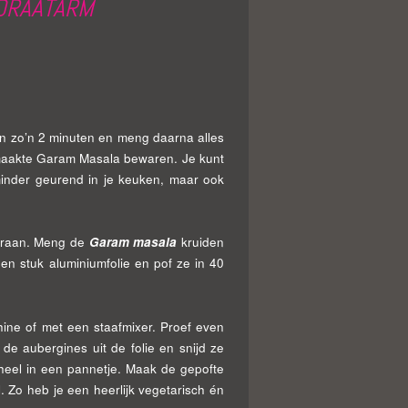
YDRAATARM
an zo’n 2 minuten en meng daarna alles
ngemaakte Garam Masala bewaren. Je kunt
inder geurend in je keuken, maar ook
kraan. Meng de
G
aram masala
kruiden
een stuk aluminiumfolie en pof ze in 40
ine of met een staafmixer. Proef even
e aubergines uit de folie en snijd ze
heel in een pannetje. Maak de gepofte
 Zo heb je een heerlijk vegetarisch én