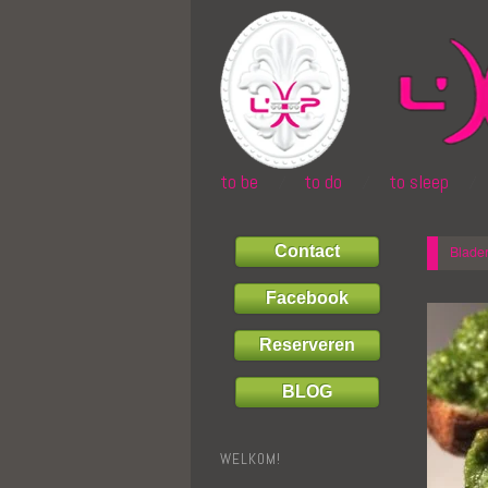
to be
to do
to sleep
Contact
Blader
Facebook
Reserveren
BLOG
WELKOM!