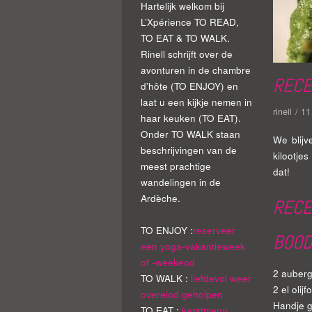
Hartelijk welkom bij
L’Xpérience TO READ,
TO EAT & TO WALK.
Rinell schrijft over de
avonturen in de chambre
RECE
d’hôte (TO ENJOY) en
laat u een kijkje nemen in
rinell
/
11
haar keuken (TO EAT).
Onder TO WALK staan
We blij
beschrijvingen van de
kilootje
meest prachtige
dat!
wandelingen in de
Ardèche.
RECE
TO ENJOY :
reserveer
BOOD
een yoga-vakantieweek
of -weekend
2 auberg
TO WALK :
liefdevol weer
2 el olijfo
overeind geholpen
Handje 
TO EAT :
kerstmenu