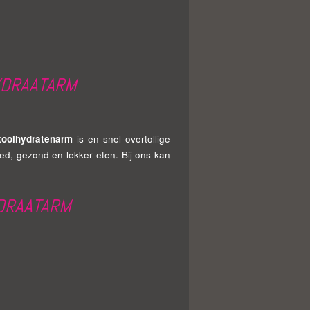
YDRAATARM
koolhydratenarm
is en snel overtollige
oed, gezond en lekker eten. Bij ons kan
YDRAATARM