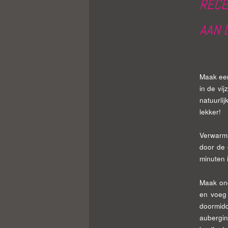
RECE
AAN 
Maak ee
in de vi
natuurli
lekker!
Verwarm 
door de 
minuten 
Maak ond
en voeg 
doormidd
aubergin