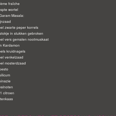
rème fraîche
spte wortel
 Garam Masala:
ijnzaad
pel zwarte peper korrels
stokje in stukken gebroken
pel vers gemalen nootmuskaat
en Kardamon
pels kruidnagels
pel venkelzaad
pel mosterdzaad
pesto
silicum
pinazie
walnoten
1 citroen
itenkaas